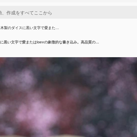
に木製のダイスに黒い文字で愛また…
水平方向に木製のダイスに黒い文字で愛またはloevの象徴的な書き込み。高品質の写真