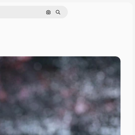
画像で検索
検索