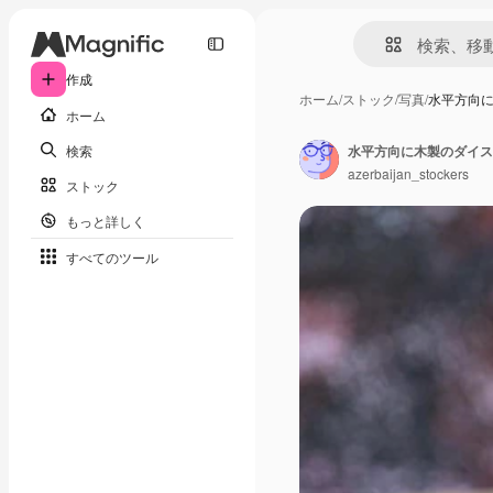
作成
ホーム
/
ストック
/
写真
/
水平方向
ホーム
検索
azerbaijan_stockers
ストック
もっと詳しく
すべてのツール