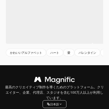
かわいいアルファベット
ハート
愛
バレンタイン
ス
最高のクリエイティブ制作を導くためのプラットフォーム。クリ
エイター、企業、代理店、スタジオを含む100万人以上が利用し
ています。
日本語