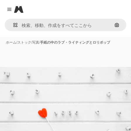
Magnific
Close menu
画像で
ホーム
/
ストック
/
写真
/
手紙の中のラブ・ライティングとロリポップ