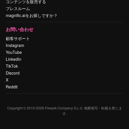
コンテンツを販売する
プレスルーム
magnific.aiをお探しですか？
お問い合わせ
顧客サポート
Instagram
YouTube
LinkedIn
TikTok
Discord
X
Reddit
Copyright © 2010-
2026
Freepik Company S.L.U.
無断複写・転載を禁じま
す
.