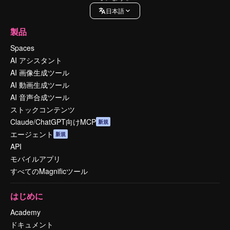
日本語
製品
Spaces
AI アシスタント
AI 画像生成ツール
AI 動画生成ツール
AI 音声合成ツール
ストックコンテンツ
Claude/ChatGPT向けMCP
新規
エージェント
新規
API
モバイルアプリ
すべてのMagnificツール
はじめに
Academy
ドキュメント