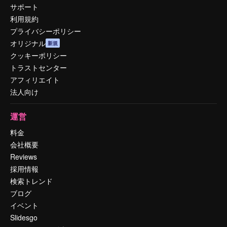
サポート
利用規約
プライバシーポリシー
オリジナル
新規
クッキーポリシー
トラストセンター
アフィリエイト
法人向け
運営
料金
会社概要
Reviews
採用情報
検索トレンド
ブログ
イベント
Slidesgo