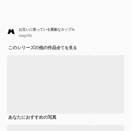
お互いに笑っている素敵なカップル
magnific
このシリーズの他の作品
全てを見る
あなたにおすすめの写真