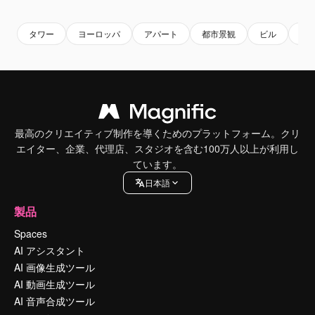
タワー
ヨーロッパ
アパート
都市景観
ビル
オ
最高のクリエイティブ制作を導くためのプラットフォーム。クリ
エイター、企業、代理店、スタジオを含む100万人以上が利用し
ています。
日本語
製品
Spaces
AI アシスタント
AI 画像生成ツール
AI 動画生成ツール
AI 音声合成ツール