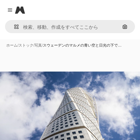
Magnific
Close menu
画像で
ホーム
/
ストック
/
写真
/
スウェーデンのマルメの青い空と日光の下で…