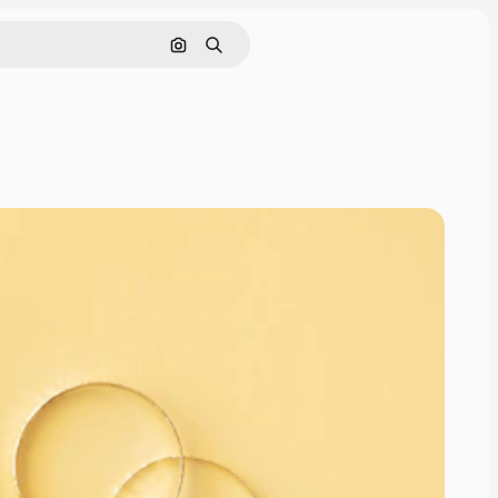
画像で検索
検索