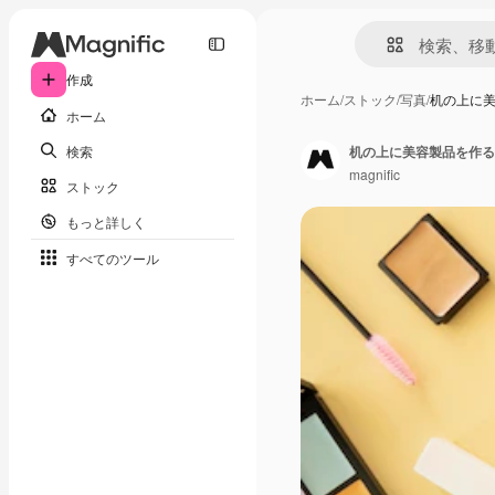
作成
ホーム
/
ストック
/
写真
/
机の上に
ホーム
検索
机の上に美容製品を作る
magnific
ストック
もっと詳しく
すべてのツール