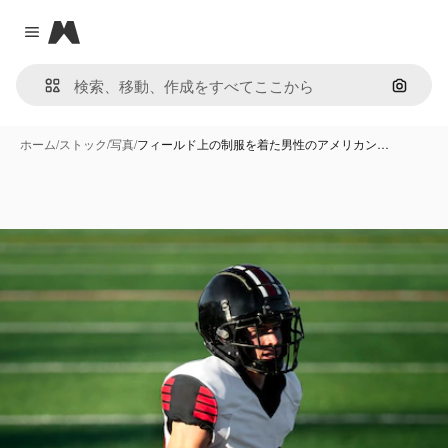
Magnific
Close menu
画像で
ホーム
/
ストック
/
写真
/
フィールド上の制服を着た男性のアメリカン…