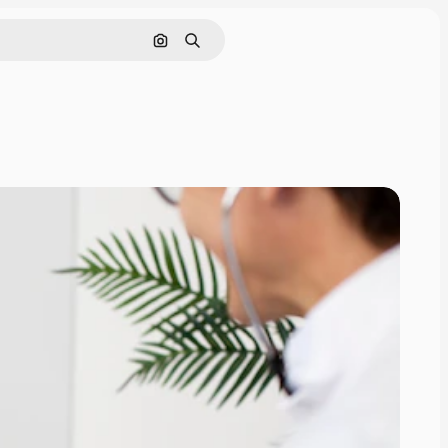
画像で検索
検索