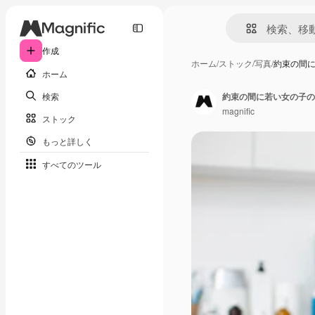
作成
ホーム
/
ストック
/
写真
/
約束の間
ホーム
検索
約束の間に若い女の子の
magnific
ストック
もっと詳しく
すべてのツール