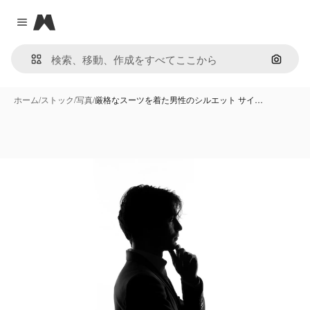
Magnific
Close menu
画像で
ホーム
/
ストック
/
写真
/
厳格なスーツを着た男性のシルエット サイ…