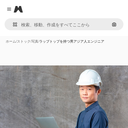
Magnific
Close menu
画像で
ホーム
/
ストック
/
写真
/
ラップトップを持つ男アジア人エンジニア