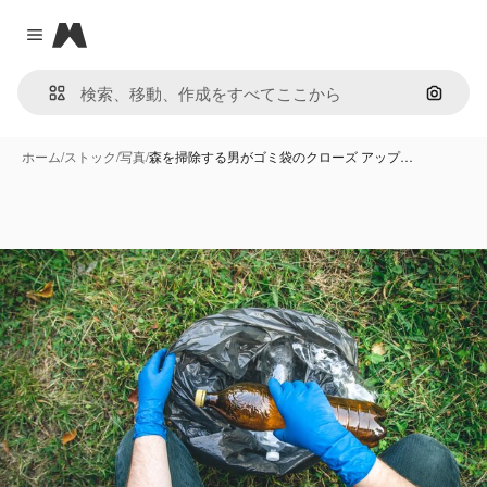
Magnific
Close menu
画像で
ホーム
/
ストック
/
写真
/
森を掃除する男がゴミ袋のクローズ アップ…