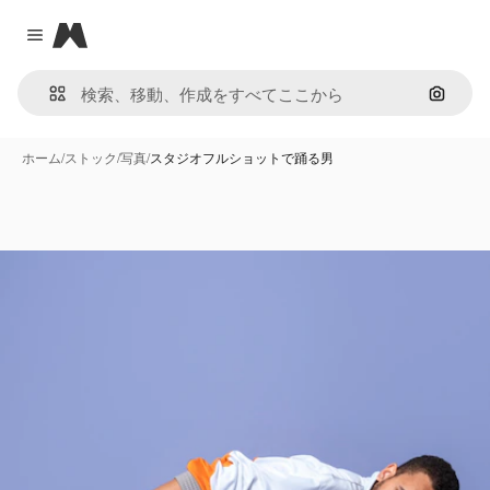
Magnific
Close menu
画像で
ホーム
/
ストック
/
写真
/
スタジオフルショットで踊る男