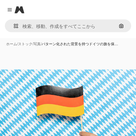
Magnific
Close menu
画像で
ホーム
/
ストック
/
写真
/
パターン化された背景を持つドイツの旗を保…