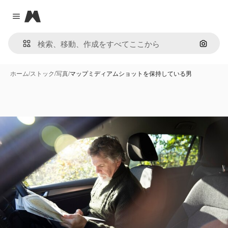
Magnific
Close menu
画像で
ホーム
/
ストック
/
写真
/
マップミディアムショットを保持している男