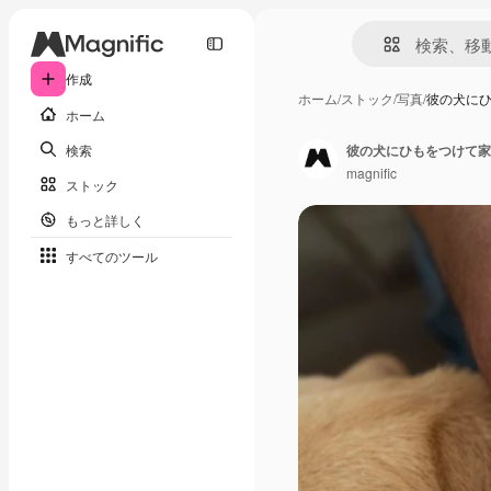
作成
ホーム
/
ストック
/
写真
/
彼の犬に
ホーム
検索
彼の犬にひもをつけて家
magnific
ストック
もっと詳しく
すべてのツール