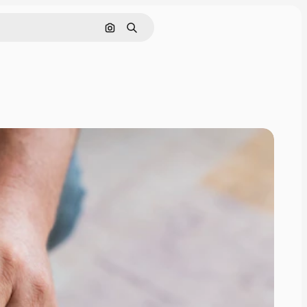
画像で検索
検索