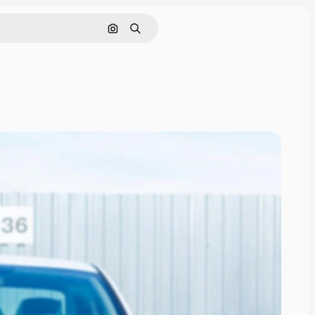
画像で検索
検索