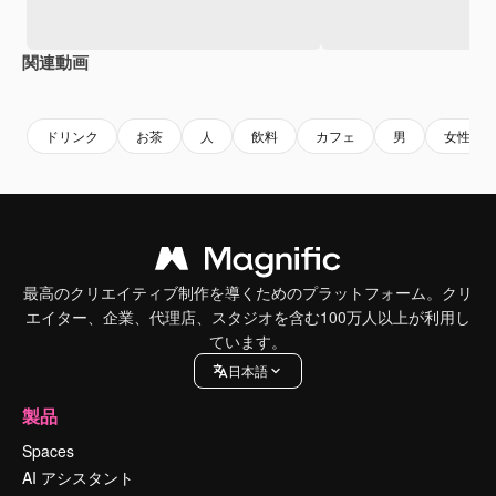
関連動画
Premium
Premium
Premium
Premium
ドリンク
お茶
人
飲料
カフェ
男
女性
最高のクリエイティブ制作を導くためのプラットフォーム。クリ
エイター、企業、代理店、スタジオを含む100万人以上が利用し
ています。
日本語
製品
Spaces
AI アシスタント