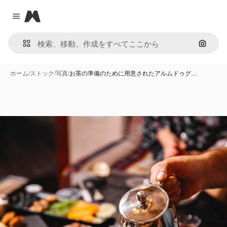
Magnific
Close menu
画像で
ホーム
/
ストック
/
写真
/
お茶の準備のために用意されたアルムドゥグ…