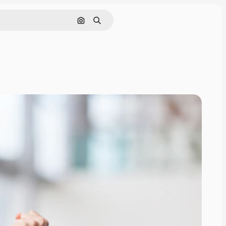
画像で検索
検索