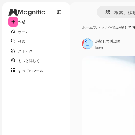
作成
ホーム
/
ストック
/
写真
/
絶望して
ホーム
検索
絶望して叫ぶ男
kues
ストック
もっと詳しく
すべてのツール