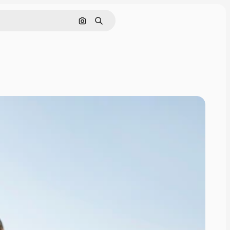
画像で検索
検索