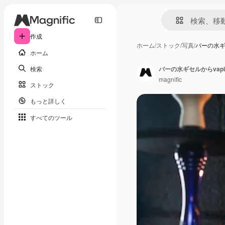
作成
ホーム
/
ストック
/
写真
/
バーの水ギセ
ホーム
検索
バーの水ギセルからvapi
magnific
ストック
もっと詳しく
すべてのツール