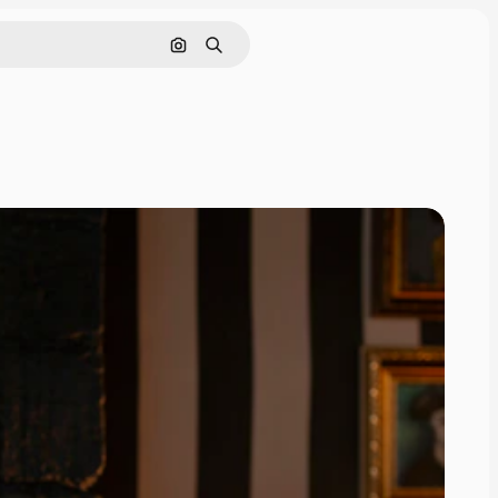
画像で検索
検索