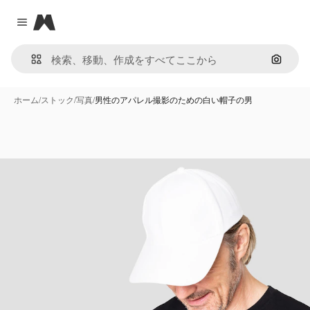
Magnific
Close menu
画像で
ホーム
/
ストック
/
写真
/
男性のアパレル撮影のための白い帽子の男