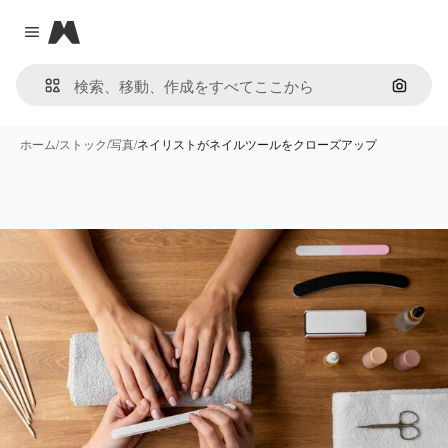
Magnific
Close menu
画像で
ホーム
/
ストック
/
写真
/
ネイリストがネイルツールをクローズアップ