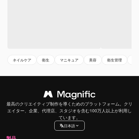
ネイルケア
衛生
マニキュア
美容
衛生管理
健
最高のクリエイティブ制作を導くためのプラットフォーム。クリ
エイター、企業、代理店、スタジオを含む100万人以上が利用し
ています。
日本語
製品