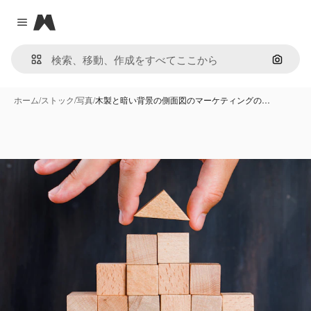
Magnific
Close menu
画像で
ホーム
/
ストック
/
写真
/
木製と暗い背景の側面図のマーケティングの…