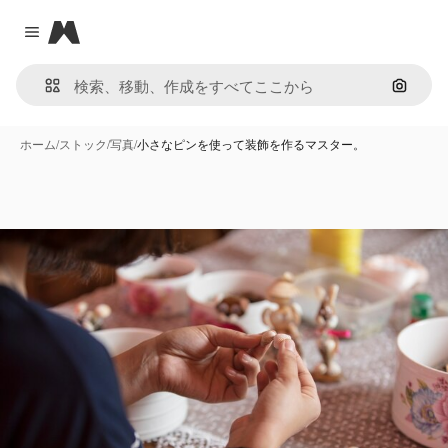
Magnific
Close menu
画像で
ホーム
/
ストック
/
写真
/
小さなピンを使って装飾を作るマスター。