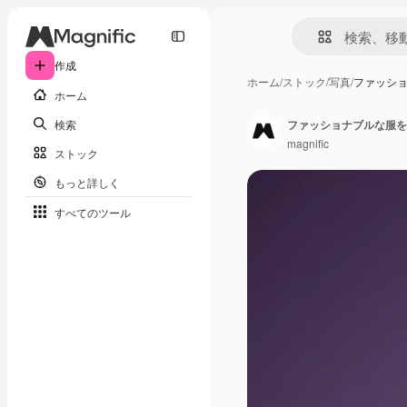
作成
ホーム
/
ストック
/
写真
/
ファッシ
ホーム
検索
ファッショナブルな服を
magnific
ストック
もっと詳しく
すべてのツール