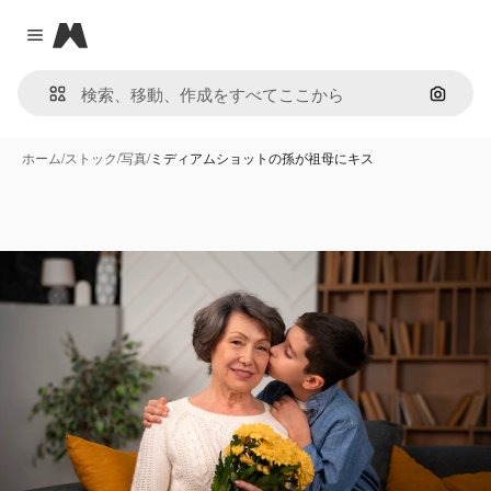
Magnific
Close menu
画像で
ホーム
/
ストック
/
写真
/
ミディアムショットの孫が祖母にキス