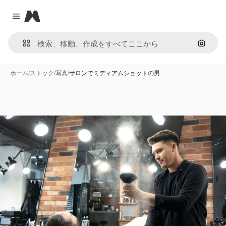
Magnific
Close menu
画像で
ホーム
/
ストック
/
写真
/
サロンでミディアムショットの男