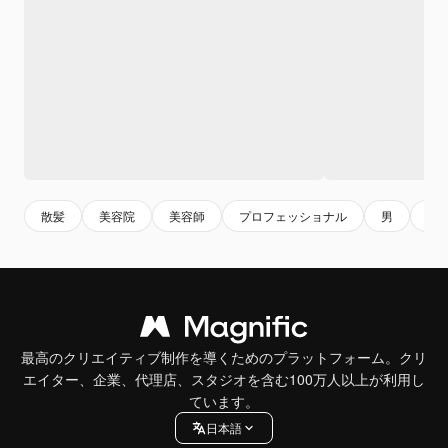
散髪
美容院
美容師
プロフェッショナル
男
サ
最高のクリエイティブ制作を導くためのプラットフォーム。クリ
エイター、企業、代理店、スタジオを含む100万人以上が利用し
ています。
日本語