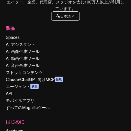
エイター、企業、代理店、スタジオを含む100万人以上が利用し
ています。
日本語
製品
Spaces
AI アシスタント
AI 画像生成ツール
AI 動画生成ツール
AI 音声合成ツール
ストックコンテンツ
Claude/ChatGPT向けMCP
新規
エージェント
新規
API
モバイルアプリ
すべてのMagnificツール
はじめに
Academy