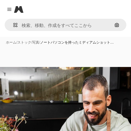
Magnific
Close menu
画像で
ホーム
/
ストック
/
写真
/
ノートパソコンを持ったミディアムショット…