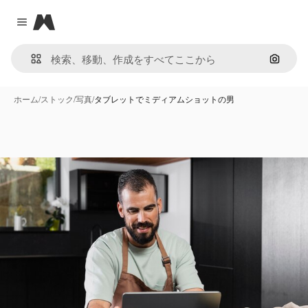
Magnific
Close menu
画像で
ホーム
/
ストック
/
写真
/
タブレットでミディアムショットの男