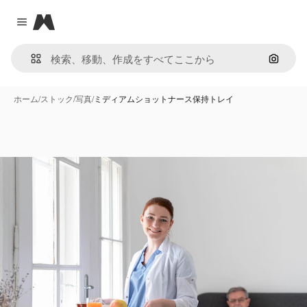
Magnific
Close menu
画像で
ホーム
/
ストック
/
写真
/
ミディアムショットナース保持トレイ