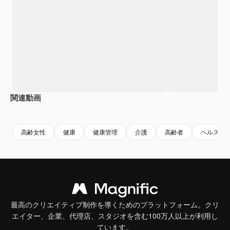
関連動画
Premium
Premium
AIによって生成されました。
Premium
Premium
AIによっ
高齢女性
健康
健康管理
介護
高齢者
ヘルス
最高のクリエイティブ制作を導くためのプラットフォーム。クリ
エイター、企業、代理店、スタジオを含む100万人以上が利用し
ています。