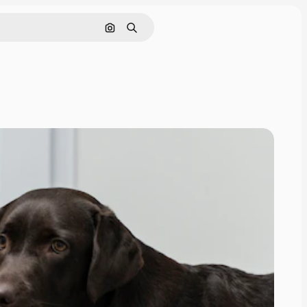
画像で検索
検索