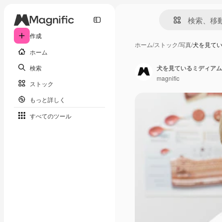
作成
ホーム
/
ストック
/
写真
/
犬を見て
ホーム
検索
犬を見ているミディアム
magnific
ストック
もっと詳しく
すべてのツール