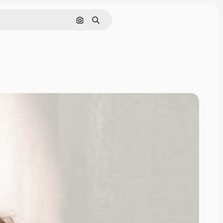
画像で検索
検索