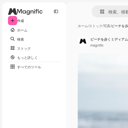
作成
ホーム
/
ストック
/
写真
/
ビーチを
ホーム
検索
ビーチを歩くミディアム
magnific
ストック
もっと詳しく
すべてのツール