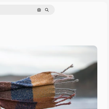
画像で検索
検索