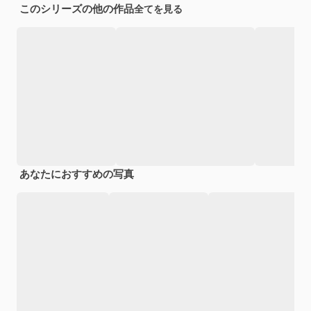
このシリーズの他の作品
全てを見る
あなたにおすすめの写真