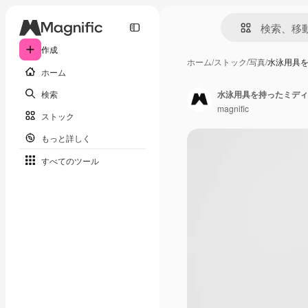
作成
ホーム
/
ストック
/
写真
/
水泳用具
ホーム
検索
水泳用具を持ったミディ
magnific
ストック
もっと詳しく
すべてのツール