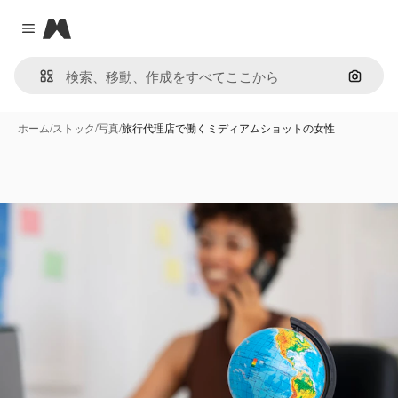
Magnific
Close menu
画像で
ホーム
/
ストック
/
写真
/
旅行代理店で働くミディアムショットの女性