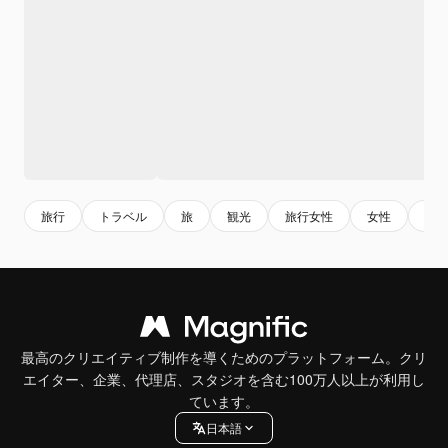
旅行
トラベル
旅
観光
旅行女性
女性
暮
最高のクリエイティブ制作を導くためのプラットフォーム。クリ
エイター、企業、代理店、スタジオを含む100万人以上が利用し
ています。
日本語