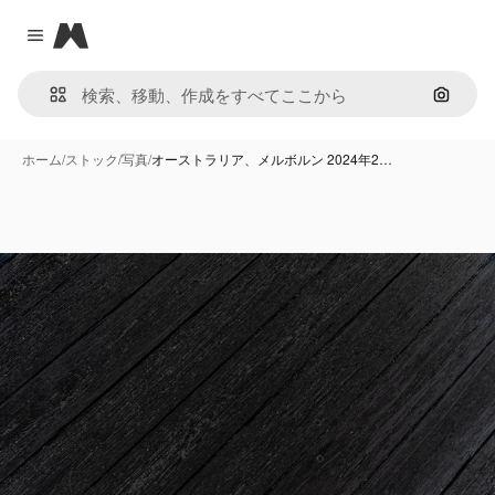
Magnific
Close menu
画像で
ホーム
/
ストック
/
写真
/
オーストラリア、メルボルン 2024年2…