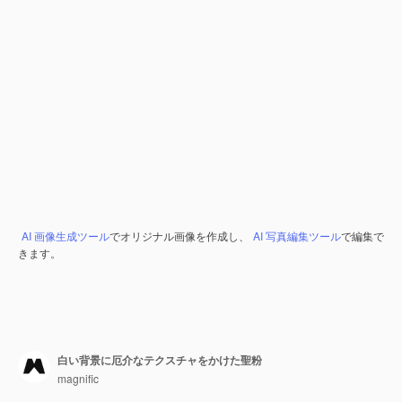
AI 画像生成ツール
でオリジナル画像を作成し、
AI 写真編集ツール
で編集で
きます。
白い背景に厄介なテクスチャをかけた聖粉
magnific