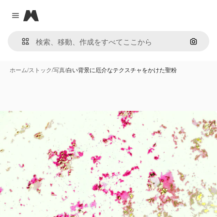
Magnific
Close menu
画像で
ホーム
/
ストック
/
写真
/
白い背景に厄介なテクスチャをかけた聖粉