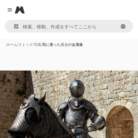
Magnific
Close menu
画像で
ホーム
/
ストック
/
写真
/
馬に乗った兵士の金属像