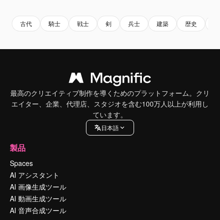
古代
騎士
戦士
剣
兵士
建築
歴史
ヘ
最高のクリエイティブ制作を導くためのプラットフォーム。クリ
エイター、企業、代理店、スタジオを含む100万人以上が利用し
ています。
日本語
製品
Spaces
AI アシスタント
AI 画像生成ツール
AI 動画生成ツール
AI 音声合成ツール