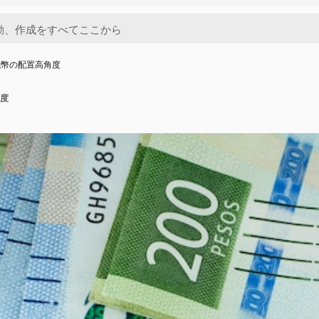
紙幣の配置高角度
度