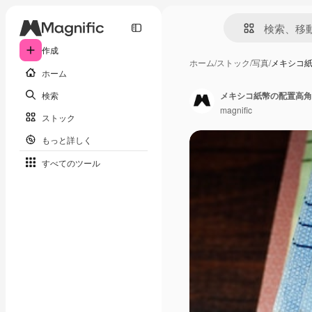
作成
ホーム
/
ストック
/
写真
/
メキシコ
ホーム
検索
メキシコ紙幣の配置高角
magnific
ストック
もっと詳しく
すべてのツール