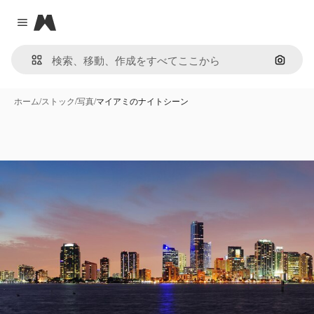
Magnific
Close menu
画像で
ホーム
/
ストック
/
写真
/
マイアミのナイトシーン