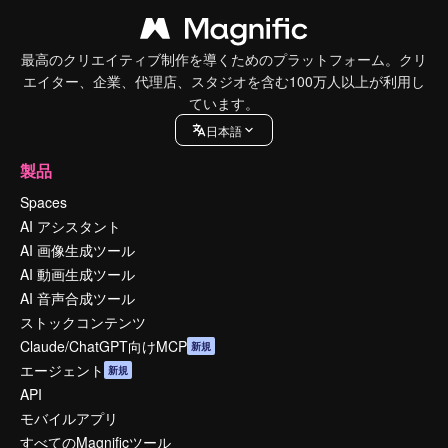
最高のクリエイティブ制作を導くためのプラットフォーム。クリ
エイター、企業、代理店、スタジオを含む100万人以上が利用し
ています。
日本語
製品
Spaces
AI アシスタント
AI 画像生成ツール
AI 動画生成ツール
AI 音声合成ツール
ストックコンテンツ
Claude/ChatGPT向けMCP
新規
エージェント
新規
API
モバイルアプリ
すべてのMagnificツール