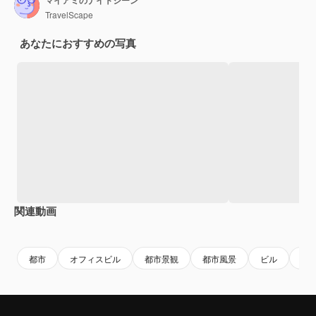
TravelScape
あなたにおすすめの写真
関連動画
Premium
Premium
AIによって生成されました。
Premium
Premium
都市
オフィスビル
都市景観
都市風景
ビル
高