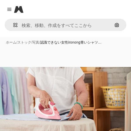
Magnific
Close menu
画像で
ホーム
/
ストック
/
写真
/
認識できない女性ironong青いシャツ…