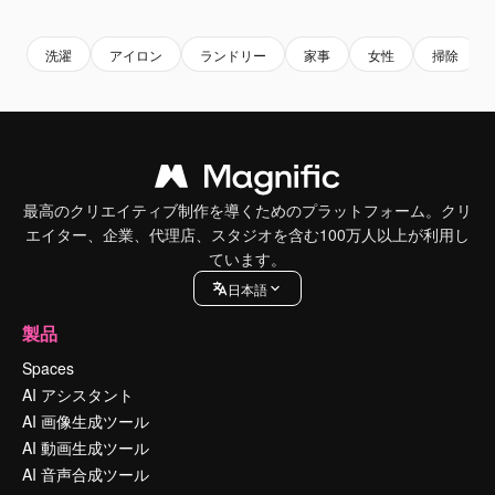
Premium
Premium
Premium
Premium
洗濯
アイロン
ランドリー
家事
女性
掃除
最高のクリエイティブ制作を導くためのプラットフォーム。クリ
エイター、企業、代理店、スタジオを含む100万人以上が利用し
ています。
日本語
製品
Spaces
AI アシスタント
AI 画像生成ツール
AI 動画生成ツール
AI 音声合成ツール