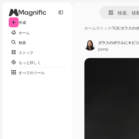
作成
ホーム
/
ストック
/
写真
/
ガラスの
ホーム
検索
ガラスのボウルにキビコ
jcomp
ストック
もっと詳しく
すべてのツール