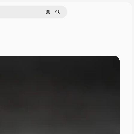
画像で検索
検索