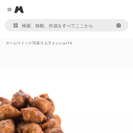
Magnific
Close menu
画像で
ホーム
/
ストック
/
写真
/
ミニフィッシュパイ