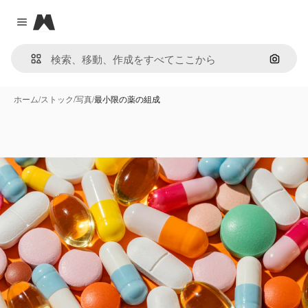
Magnific
Close menu
画像で
ホーム
/
ストック
/
写真
/
最小限の薬の組成