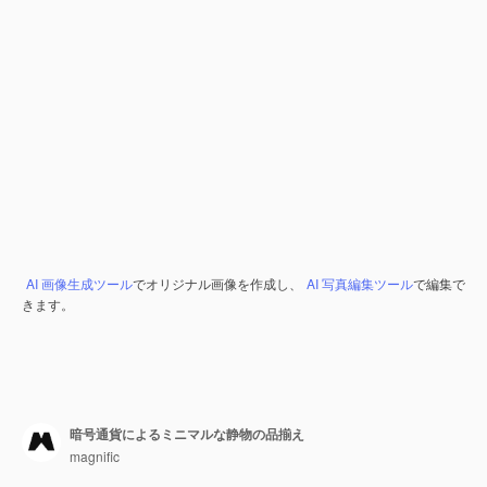
AI 画像生成ツール
でオリジナル画像を作成し、
AI 写真編集ツール
で編集で
きます。
暗号通貨によるミニマルな静物の品揃え
magnific