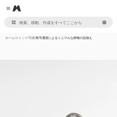
Magnific
Close menu
画像で
ホーム
/
ストック
/
写真
/
暗号通貨によるミニマルな静物の品揃え