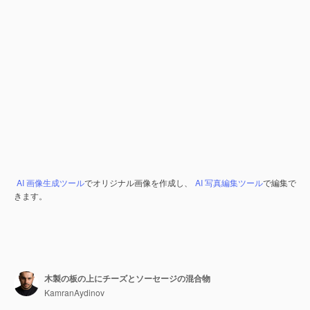
AI 画像生成ツール
でオリジナル画像を作成し、
AI 写真編集ツール
で編集で
きます。
木製の板の上にチーズとソーセージの混合物
KamranAydinov