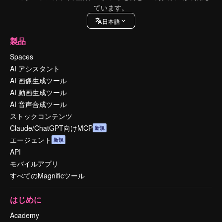
ています。
日本語
製品
Spaces
AI アシスタント
AI 画像生成ツール
AI 動画生成ツール
AI 音声合成ツール
ストックコンテンツ
Claude/ChatGPT向けMCP
新規
エージェント
新規
API
モバイルアプリ
すべてのMagnificツール
はじめに
Academy