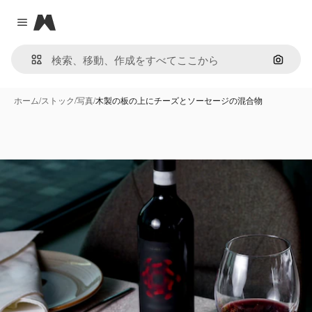
Magnific
Close menu
画像で
ホーム
/
ストック
/
写真
/
木製の板の上にチーズとソーセージの混合物