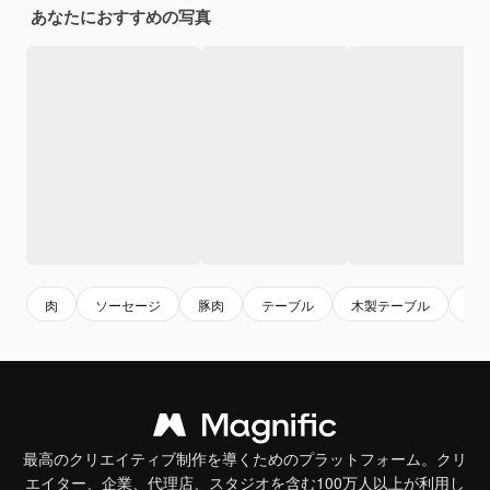
あなたにおすすめの写真
肉
ソーセージ
豚肉
テーブル
木製テーブル
チ
最高のクリエイティブ制作を導くためのプラットフォーム。クリ
エイター、企業、代理店、スタジオを含む100万人以上が利用し