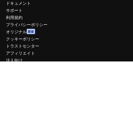
ドキュメント
サポート
利用規約
プライバシーポリシー
オリジナル
新規
クッキーポリシー
トラストセンター
アフィリエイト
法人向け
運営
料金
会社概要
Reviews
採用情報
検索トレンド
ブログ
イベント