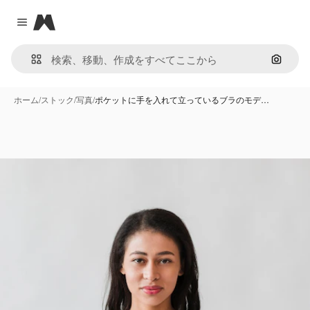
Magnific
Close menu
画像で
ホーム
/
ストック
/
写真
/
ポケットに手を入れて立っているブラのモデ…