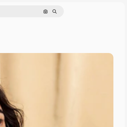
画像で検索
検索