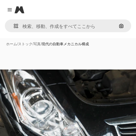
Magnific
Close menu
画像で
ホーム
/
ストック
/
写真
/
現代の自動車メカニカル構成