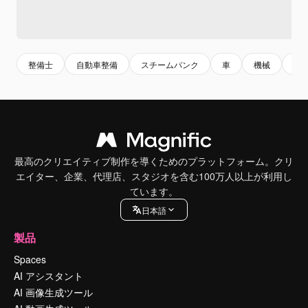
整備士
自動車整備
スチームパンク
車
機械
自
最高のクリエイティブ制作を導くためのプラットフォーム。クリ
エイター、企業、代理店、スタジオを含む100万人以上が利用し
ています。
日本語
製品
Spaces
AI アシスタント
AI 画像生成ツール