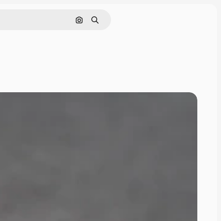
画像で検索
検索